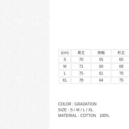
(cm)
着丈
身幅
裄丈
S
70
55
65
M
71
60
68
L
75
61
70
XL
78
64
75
COLOR : GRADATION
SIZE : S / M / L / XL
MATERIAL : COTTON 100%