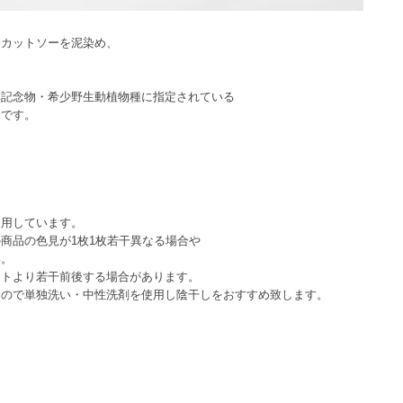
袖カットソーを泥染め、
然記念物・希少野生動植物種に指定されている
トです。
使用しています。
商品の色見が1枚1枚若干異なる場合や
い。
ートより若干前後する場合があります。
すので単独洗い・中性洗剤を使用し陰干しをおすすめ致します。