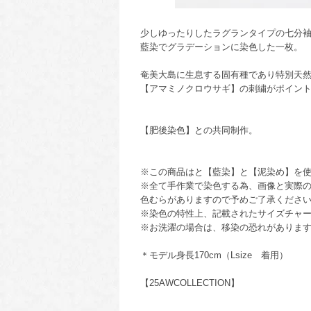
少しゆったりしたラグランタイプの七分
藍染でグラデーションに染色した一枚。
奄美大島に生息する固有種であり特別天
【アマミノクロウサギ】の刺繍がポイン
【肥後染色】との共同制作。
※この商品はと【藍染】と【泥染め】を
※全て手作業で染色する為、画像と実際の
色むらがありますので予めご了承くださ
※染色の特性上、記載されたサイズチャ
※お洗濯の場合は、移染の恐れがありま
＊モデル身長170cm（Lsize 着用）
【25AWCOLLECTION】