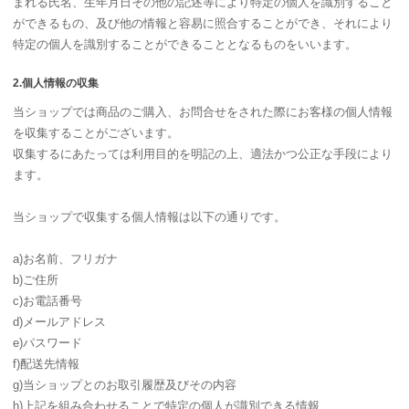
まれる氏名、生年月日その他の記述等により特定の個人を識別すること
ができるもの、及び他の情報と容易に照合することができ、それにより
特定の個人を識別することができることとなるものをいいます。
2.個人情報の収集
当ショップでは商品のご購入、お問合せをされた際にお客様の個人情報
を収集することがございます。
収集するにあたっては利用目的を明記の上、適法かつ公正な手段により
ます。
当ショップで収集する個人情報は以下の通りです。
a)お名前、フリガナ
b)ご住所
c)お電話番号
d)メールアドレス
e)パスワード
f)配送先情報
g)当ショップとのお取引履歴及びその内容
h)上記を組み合わせることで特定の個人が識別できる情報