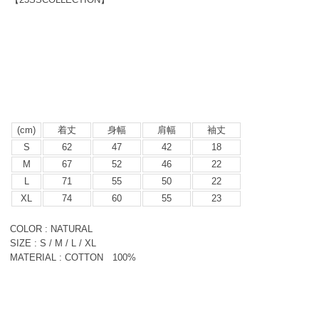
(cm)
着丈
身幅
肩幅
袖丈
S
62
47
42
18
M
67
52
46
22
L
71
55
50
22
XL
74
60
55
23
COLOR : NATURAL
SIZE : S / M / L / XL
MATERIAL : COTTON 100%