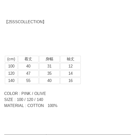
【25SSCOLLECTION】
(cm)
着丈
身幅
袖丈
100
40
31
12
120
47
35
14
140
55
40
16
COLOR : PINK / OLIVE
SIZE : 100 / 120 / 140
MATERIAL : COTTON 100%