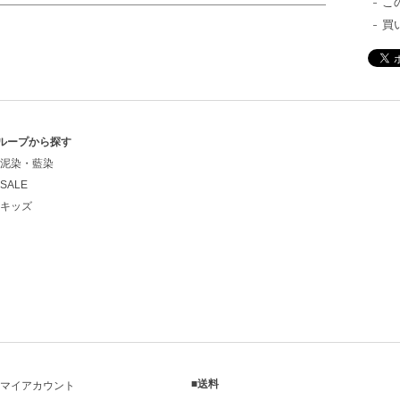
こ
買
ループから探す
泥染・藍染
SALE
キッズ
■送料
マイアカウント