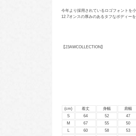
今年より採用されているロゴフォントを
12.7オンスの厚みのあるタフなボディー
【23AWCOLLECTION】
(cm)
着丈
身幅
肩幅
S
64
52
47
M
67
55
50
L
60
58
53