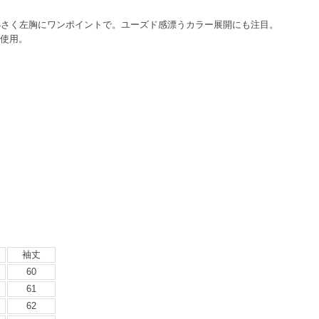
小さく左胸にワンポイントで。ユーズド感漂うカラー展開にも注目。
を使用。
袖丈
60
61
62