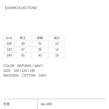
【23AWCOLLECTION】
(cm)
着丈
身幅
袖丈
100
40
31
12
120
47
35
14
140
55
40
16
COLOR : NATURAL / NAVY
SIZE : 100 / 120 / 140
MATERIAL : COTTON 100%
型番
dg-1460