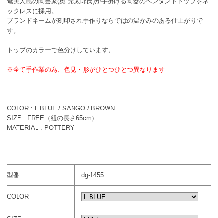
奄美大島の陶芸家(奥 光太郎氏)が手掛ける陶器のペンダントトップをネ
ックレスに採用。
ブランドネームが刻印され手作りならではの温かみのある仕上がりで
す。
トップのカラーで色分けしています。
※全て手作業の為、色見・形がひとつひとつ異なります
COLOR : L.BLUE / SANGO / BROWN
SIZE : FREE（紐の長さ65cm）
MATERIAL : POTTERY
型番
dg-1455
COLOR