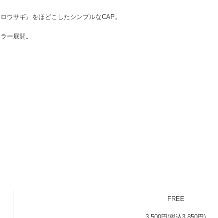
ロウサギ』をほどこしたシンプルなCAP。
カラー展開。
FREE
3,500円(税込3,850円)