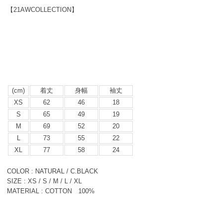
【21AWCOLLECTION】
(cm)
着丈
身幅
袖丈
XS
62
46
18
S
65
49
19
M
69
52
20
L
73
55
22
XL
77
58
24
COLOR : NATURAL / C.BLACK
SIZE : XS / S / M / L / XL
MATERIAL : COTTON 100%