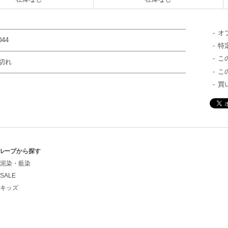
オ
044
特
こ
切れ
こ
買
ループから探す
泥染・藍染
SALE
キッズ