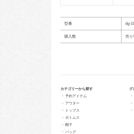
型番
dg-1
購入数
売り
カテゴリーから探す
グ
予約アイテム
アウター
トップス
ボトムス
帽子
バッグ