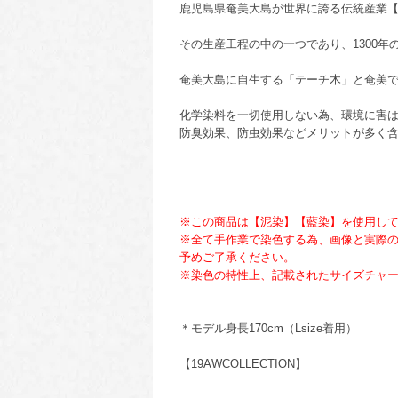
鹿児島県奄美大島が世界に誇る伝統産業
その生産工程の中の一つであり、1300年
奄美大島に自生する「テーチ木」と奄美
化学染料を一切使用しない為、環境に害
防臭効果、防虫効果などメリットが多く
※この商品は【泥染】【藍染】を使用し
※全て手作業で染色する為、画像と実際の
予めご了承ください。
※染色の特性上、記載されたサイズチャ
＊モデル身長170cm（Lsize着用）
【19AWCOLLECTION】