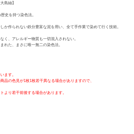
【大島紬】
の歴史を持つ染色法。
でしか作られない鉄分豊富な泥を用い、全て手作業で染めて行く技術。
はなく、アレルギー物質も一切混入されない。
含まれた、まさに唯一無二の染色法。
ています。
商品の色見が1枚1枚若干異なる場合がありますので、
ートより若干前後する場合があります。