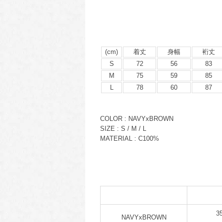
(cm)
着丈
身幅
裄丈
S
72
56
83
M
75
59
85
L
78
60
87
COLOR : NAVYxBROWN
SIZE : S / M / L
MATERIAL : C100%
3
NAVYxBROWN